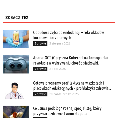
ZOBACZ TEŻ
Odbudowa zęba po endodoncji – rola wkładów
koronowo-korzeniowych
3 sierpnia 2026
Zdrowie
Aparat OCT (Optyczna Koherentna Tomografia) –
rewolucja w wykrywaniu chorób siatkówki...
2 lipca 2026
Zdrowie
Gotowe programy profilaktyczne w szkołach i
placówkach edukacyjnych – profilaktyka zdrowia...
20 października 2025
Zdrowie
Co usuwa podolog? Poznaj specjalistę, który
przywraca zdrowie Twoim stopom