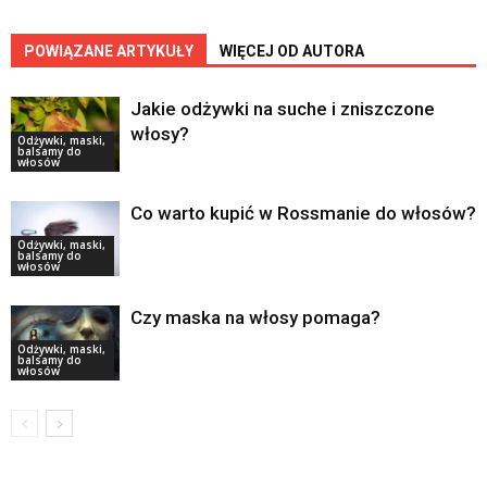
POWIĄZANE ARTYKUŁY
WIĘCEJ OD AUTORA
Jakie odżywki na suche i zniszczone
włosy?
Odżywki, maski,
balsamy do
włosów
Co warto kupić w Rossmanie do włosów?
Odżywki, maski,
balsamy do
włosów
Czy maska na włosy pomaga?
Odżywki, maski,
balsamy do
włosów