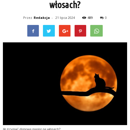
włosach?
Przez
Redakcja
-
21 lipca 2024
489
0
Ile trzymać domowa maskę na włosach?