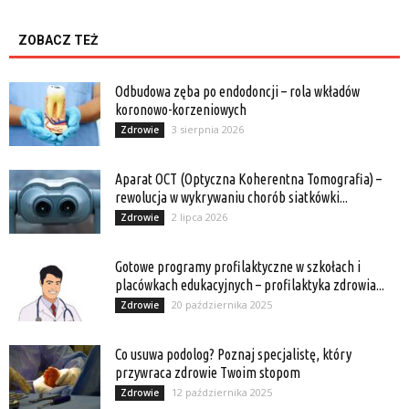
ZOBACZ TEŻ
Odbudowa zęba po endodoncji – rola wkładów
koronowo-korzeniowych
3 sierpnia 2026
Zdrowie
Aparat OCT (Optyczna Koherentna Tomografia) –
rewolucja w wykrywaniu chorób siatkówki...
2 lipca 2026
Zdrowie
Gotowe programy profilaktyczne w szkołach i
placówkach edukacyjnych – profilaktyka zdrowia...
20 października 2025
Zdrowie
Co usuwa podolog? Poznaj specjalistę, który
przywraca zdrowie Twoim stopom
12 października 2025
Zdrowie